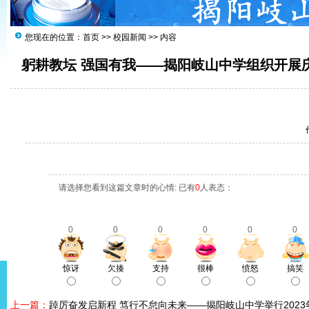
您现在的位置：
首页
>>
校园新闻
>> 内容
躬耕教坛 强国有我——揭阳岐山中学组织开展
请选择您看到这篇文章时的心情: 已有
0
人表态：
0
0
0
0
0
0
惊讶
欠揍
支持
很棒
愤怒
搞笑
上一篇：
踔厉奋发启新程 笃行不怠向未来——揭阳岐山中学举行202