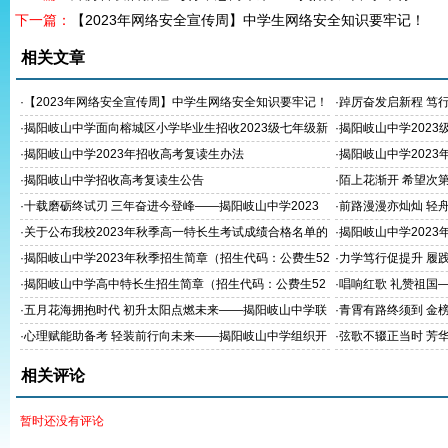
下一篇：
【2023年网络安全宣传周】中学生网络安全知识要牢记！
相关文章
·
【2023年网络安全宣传周】中学生网络安全知识要牢记！
·
踔厉奋发启新程 笃
23年秋季学期开学典
·
揭阳岐山中学面向榕城区小学毕业生招收2023级七年级新
·
揭阳岐山中学202
生公告
·
揭阳岐山中学2023年招收高考复读生办法
·
揭阳岐山中学202
·
揭阳岐山中学招收高考复读生公告
·
陌上花渐开 希望次
毕业生的一封信
·
十载磨砺终试刃 三年奋进今登峰——揭阳岐山中学2023
·
前路漫漫亦灿灿 轻
年高考送考纪实
展2023年高考考前
·
关于公布我校2023年秋季高一特长生考试成绩合格名单的
·
揭阳岐山中学202
通知
·
揭阳岐山中学2023年秋季招生简章（招生代码：公费生52
·
力学笃行促提升 履
02006,培优生5202018）
西北教师全员轮训初
·
揭阳岐山中学高中特长生招生简章（招生代码：公费生52
·
唱响红歌 礼赞祖国
02006,培优生5202018）
示活动
·
五月花海拥抱时代 初升太阳点燃未来——揭阳岐山中学联
·
青霄有路终须到 金
合揭阳市读书协会朗诵专委会组织开展朗诵展示活动
展九年级家长会
·
心理赋能助备考 轻装前行向未来——揭阳岐山中学组织开
·
弦歌不辍正当时 芳
展中考高考心理健康辅导课
展2023年高二级成
相关评论
暂时还没有评论