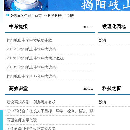
您现在的位置：
首页
>>
教学教研
>> 列表
中考捷报
数理化园地
more...
·
揭阳岐山中学中考成绩斐然
没有
·
2015年揭阳岐山中学中考亮点
·
2014年揭阳岐山中学中考统计数据
·
2013年揭阳岐山中学中考亮点
·
揭阳岐山中学2012年中考亮点
高效课堂
科技之窗
more...
·
建设高效课堂，创办粤东名校
没有
·
初中部结合许校长关于目标、导学、检测、精讲、精
练的课堂优化框架进行课堂研讨课…
·
丽珊老师的示范课
·
关注教学“七性” 构建高效课堂