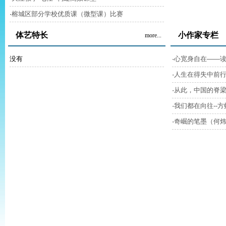
·
榕城区部分学校优质课（微型课）比赛
体艺特长
小作家专栏
more...
没有
·
心宽身自在——读
·
人生在得失中前行
·
从此，中国的脊梁
·
我们都在向往--方
·
奇崛的笔墨（何