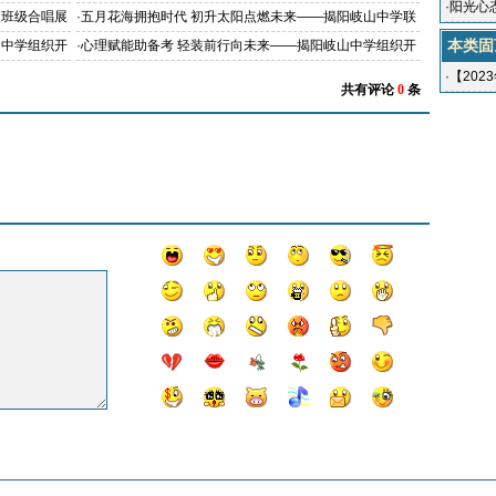
·
阳光心
岗阶段
02006,培优生5202018）
展班级合唱展
·
五月花海拥抱时代 初升太阳点燃未来——揭阳岐山中学联
康”主题
合揭阳市读书协会朗诵专委会组织开展朗诵展示活动
本类固
山中学组织开
·
心理赋能助备考 轻装前行向未来——揭阳岐山中学组织开
展中考高考心理健康辅导课
·
【20
共有评论
0
条
记！