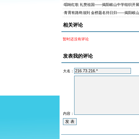
西北教师全员轮训初中历史骨干教师培训（跟
·
唱响红歌 礼赞祖国——揭阳岐山中学组织开
示活动
·
青霄有路终须到 金榜题名待日归——揭阳岐
展九年级家长会
相关评论
暂时还没有评论
发表我的评论
大名：
内容：