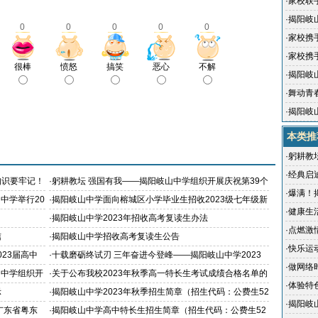
获第一
·
家校联
家长会
·
揭阳岐
0
0
0
0
0
·
家校携
家长会
·
家校携
很棒
愤怒
搞笑
恶心
不解
家长会
·
揭阳岐
·
舞动青
举办体
·
揭阳岐
活动
本类推
·
躬耕教
9个教师
·
经典启
知识要牢记！
·
躬耕教坛 强国有我——揭阳岐山中学组织开展庆祝第39个
19年读
·
爆满！
教师节活动
中学举行20
·
揭阳岐山中学面向榕城区小学毕业生招收2023级七年级新
人气旺
·
健康生
生公告
·
揭阳岐山中学2023年招收高考复读生办法
教育活
·
点燃激
信
·
揭阳岐山中学招收高考复读生公告
理辅导
·
快乐运
23届高中
·
十载磨砺终试刃 三年奋进今登峰——揭阳岐山中学2023
育”主题
·
做网络
年高考送考纪实
山中学组织开
·
关于公布我校2023年秋季高一特长生考试成绩合格名单的
安全专题
·
体验特
通知
示
·
揭阳岐山中学2023年秋季招生简章（招生代码：公费生52
活动侧
·
揭阳岐
02006,培优生5202018）
广东省粤东
·
揭阳岐山中学高中特长生招生简章（招生代码：公费生52