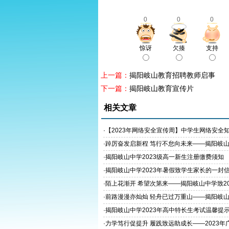
0
0
0
惊讶
欠揍
支持
上一篇：
揭阳岐山教育招聘教师启事
下一篇：
揭阳岐山教育宣传片
相关文章
·
【2023年网络安全宣传周】中学生网络安全
·
踔厉奋发启新程 笃行不怠向未来——揭阳岐山
23年秋季学期开学典礼
·
揭阳岐山中学2023级高一新生注册缴费须知
·
揭阳岐山中学2023年暑假致学生家长的一封
·
陌上花渐开 希望次第来——揭阳岐山中学致20
毕业生的一封信
·
前路漫漫亦灿灿 轻舟已过万重山——揭阳岐
展2023年高考考前动员大会
·
揭阳岐山中学2023年高中特长生考试温馨提
·
力学笃行促提升 履践致远助成长——2023年