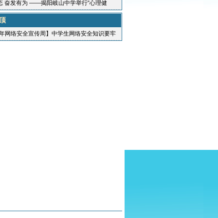
态 奋发有为 ——揭阳岐山中学举行“心理健
教育暨“进步之星”颁奖活动
顶
23年网络安全宣传周】中学生网络安全知识要牢