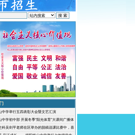
门
山中学举行五四表彰大会暨文艺汇演
山中学初中部 开展冬季“阳光体育”大课间广播体
活动
史科吴剑平老师在区举办的脱稿说课比赛中，喜