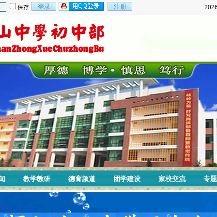
保存
202
闻
教学教研
德育频道
团学建设
家校交流
专题