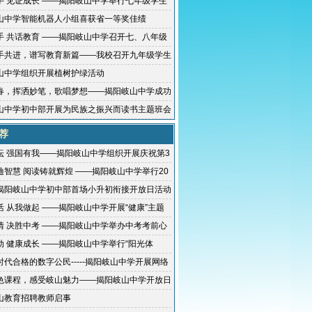
名
手 见证成长 ——揭阳岐山中学举行七年级学生
山中学智能机器人小组喜获省一等奖佳绩
手 共话教育 ——揭阳岐山中学召开七、八年级
手共进，谱写教育新篇——我校召开九年级学生
山中学组织开展植树护绿活动
春，挥洒妙笔，歌唱梦想——揭阳岐山中学成功
育艺术科技节
山中学初中部开展为民族之振兴而读书主题班会
荐
坛 强国有我——揭阳岐山中学组织开展庆祝第3
节活动
迪智慧 阅读铸就辉煌 ——揭阳岐山中学举行20
书节闭幕式活动
揭阳岐山中学初中部首场小升初衔接开放日活动
爆了！
活 从我做起 ——揭阳岐山中学开展“健康”主题
动暨颁奖活动
情 决胜中考 ——揭阳岐山中学举办中考考前心
讲座活动
动 健康成长 ——揭阳岐山中学举行“阳光体
教育暨“进步之星”颁奖活动
时代合格的数字公民-----揭阳岐山中学开展网络
教育活动 揭阳岐山中
色课程，感受岐山魅力——揭阳岐山中学开放日
记
山教育招聘教师启事