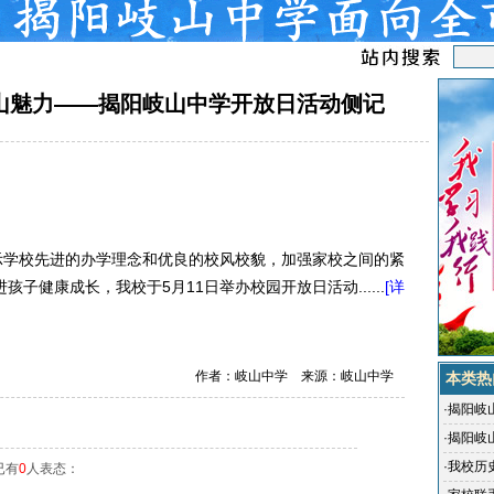
山魅力——揭阳岐山中学开放日活动侧记
学校先进的办学理念和优良的校风校貌，加强家校之间的紧
子健康成长，我校于5月11日举办校园开放日活动......
[详
作者：岐山中学 来源：岐山中学
本类热
·
揭阳岐
·
揭阳岐
操+跑操
·
我校历
已有
0
人表态：