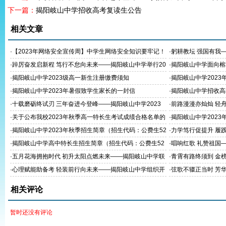
下一篇：
揭阳岐山中学招收高考复读生公告
相关文章
·
【2023年网络安全宣传周】中学生网络安全知识要牢记！
·
躬耕教坛 强国有我
教师节活动
·
踔厉奋发启新程 笃行不怠向未来——揭阳岐山中学举行20
·
揭阳岐山中学面向榕
23年秋季学期开学典礼
生公告
·
揭阳岐山中学2023级高一新生注册缴费须知
·
揭阳岐山中学202
·
揭阳岐山中学2023年暑假致学生家长的一封信
·
揭阳岐山中学招收高
·
十载磨砺终试刃 三年奋进今登峰——揭阳岐山中学2023
·
前路漫漫亦灿灿 轻
年高考送考纪实
展2023年高考考前
·
关于公布我校2023年秋季高一特长生考试成绩合格名单的
·
揭阳岐山中学202
通知
·
揭阳岐山中学2023年秋季招生简章（招生代码：公费生52
·
力学笃行促提升 履
02006,培优生5202018）
西北教师全员轮训初
·
揭阳岐山中学高中特长生招生简章（招生代码：公费生52
·
唱响红歌 礼赞祖国
02006,培优生5202018）
示活动
·
五月花海拥抱时代 初升太阳点燃未来——揭阳岐山中学联
·
青霄有路终须到 金
合揭阳市读书协会朗诵专委会组织开展朗诵展示活动
展九年级家长会
·
心理赋能助备考 轻装前行向未来——揭阳岐山中学组织开
·
弦歌不辍正当时 芳
展中考高考心理健康辅导课
展2023年高二级成
相关评论
暂时还没有评论