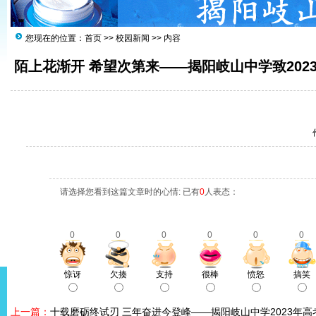
您现在的位置：
首页
>>
校园新闻
>> 内容
陌上花渐开 希望次第来——揭阳岐山中学致202
请选择您看到这篇文章时的心情: 已有
0
人表态：
0
0
0
0
0
0
惊讶
欠揍
支持
很棒
愤怒
搞笑
上一篇：
十载磨砺终试刃 三年奋进今登峰——揭阳岐山中学2023年高