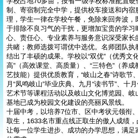
学校占地70多亩，按省一级学校标准配置硬
制、寄宿制完全中学，提供校车接送和内宿
理，学生一律在学校午餐，免除来回奔波，
于排除不良习气的干扰，更增加宝贵的学习
心、责任心、专业素养与服务意识深受家长
共睹；教师选拨可谓优中选优。名师团队执
结出了丰硕的成果。学校以“双优”（优秀文
高”（高效课堂、高质量）、“三特色”（养
艺技能）提供优质教育，“岐山之春”诗歌节、
月“凤鸣岐山”毕业庆典、九月“读书节”、十
艺术节等课程活动以及岐山文化博览园、岐
基地已成为校园文化建设的亮丽风景线。
十届中考，以培养7位市、区中考状元领衔、
取生，1633名市重点线正取生的傲人成绩
让每一位学生进步、成功的办学思想，满足